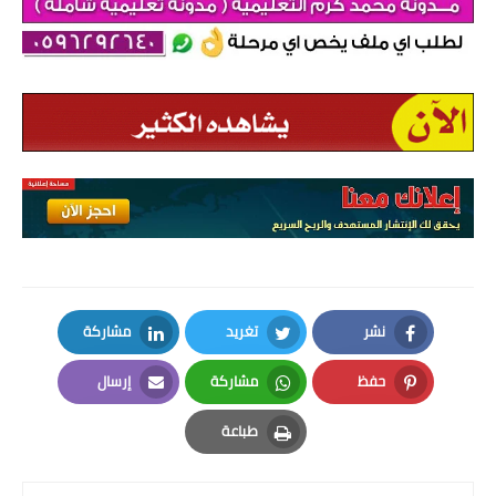
نشر
تغريد
مشاركة
LinkedIn
Twitter
Facebook
حفظ
مشاركة
إرسال
Email
Whatsapp
Pinterest
طباعة
Print