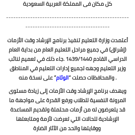
المرحلة الثانوية
كل مكان فى المملكة العربية السعودية
كتب المرحلة الثانوية
---------------------------------------------------
-----------------------------------
النشاط والتوجيه والإرشاد
أعتمدت وزارة التعليم تنفيذ برنامج الإرشاد وقت الأزمات
نماذج وسجلات
(إشراق) في جميع مراحل التعليم العام من بداية العام
مواضيع تربوية
الدراسي القادم 1439/1440 .جاء ذلك في تعميم لنائب
وزير التعليم وجهه لجميع إدارات التعليم في المناطق
” على نسخة منه .
والمحافظات حصلت “
الوئام
ويهدف برنامج الإرشاد وقت الأزمات إلى زيادة مستوى
المرونة النفسية للطلاب ورفع القدرة على مواجهة ما
قد يتعرضون له من أزمات محتملة وتقديم المساعدة
الإرشادية للحالات التي تعرضت لأزمة ومتابعتها
الآثار الضارة
ووقايتها والحد من