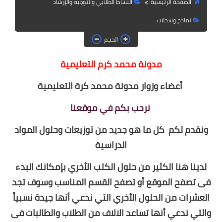
الصفحة الرئيسية
النشاط الطلابي والتوجيه والإرشاد
الصف الثالث الابتدائي
نماذج وسجلات
الحجم
الصف الرابع الابتدائي
مدونة محمد كرم التعليمية
الصف الخامس الابتدائي
أعضاء وزوار مدونة محمد كرة التعليمية
الصف السادس الابتدائي
نرحب بكم في موقعنا
المرحلة المتوسطة
ونقدم لكم كل ما هو جديد من توزيعات وحلول المواد
كتب المرحلة المتوسطة
الدراسية
الصف الأول متوسط
لدينا هنا الكثير من حلول الكتب الأخري بإمكانك البدء
الصف الثاني متوسط
فى تصفح الموقع أو تصفح القسم المناسب وسوف تجد
العشرات من الحلول الأخري التي ندعي أنها جيدة نسبياً
الصف الثالث متوسط
والتي ندعي أنها تساعد الالاف من الطلاب والطالبات فى