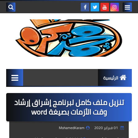
بحث هذه
المدونة
الإلكتروني
الرئيسية
المرحلة الابتدائية
تنزيل ملف كامل لبرنامج إشراق إرشاد
كتب المرحلة الابتدائية
وقت الأزمات بصيغة word
الصف الأول الابتدائي
01 فبراير 2020
MohamedKaram
الصف الثاني الابتدائي