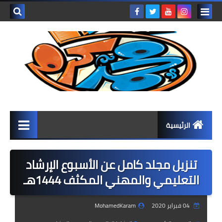
بحث هذه
المدونة
الإلكتروني
الرئيسية
المرحلة الابتدائية
تنزيل مجلد كامل عن الأسبوع الإرشاد
كتب المرحلة الابتدائية
التعليمي والمهني المكثف 1444هـ
الصف الأول الابتدائي
04 فبراير 2020
MohamedKaram
الصف الثاني الابتدائي