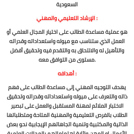
المرحلة الثانوية
السعودية
كتب المرحلة الثانوية
الإرشاد التعليمي والمهني :
النشاط والتوجيه والإرشاد
هو عملية مساعدة الطالب على اختيار المجال العلمي أو
العمل الذي ستناسب مع ميوله واستعداداته وقدراته
نماذج وسجلات
والتأهيل له والالتحاق به والتقدم فيه وتحقيق أفضل
مواضيع تربوية
مستوى من التوافق معه.
أهدافه :
يهدف التوجيه المهني إلى مساعدة الطالب على فهم
ذاته والتعرف على ميوله واستعداداته وقدراته وتحقيق
الاختبار الملائم لمهنة المستقبل والعمل على تبصير
الطلاب بالفرص التعليمية والمهنية المتاحة ومتطلباتها
الذاتية والمكتبية وتنمية اتجاهاتهم الإيجابية نحو بعض
الأعمال او المهن وإثارة اهتماماتهم بالمجالات العلمية