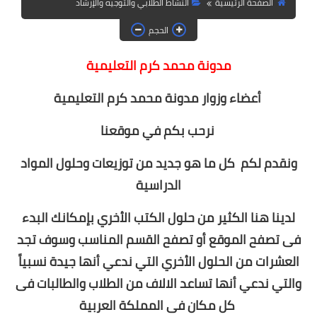
الصفحة الرئيسية
النشاط الطلابي والتوجيه والإرشاد
الصف الثالث الابتدائي
الحجم
الصف الرابع الابتدائي
مدونة محمد كرم التعليمية
الصف الخامس الابتدائي
التعليمية
أعضاء وزوار مدونة محمد
كرم
الصف السادس الابتدائي
نرحب بكم في موقعنا
المرحلة المتوسطة
ونقدم لكم كل ما هو جديد من توزيعات وحلول المواد
الدراسية
كتب المرحلة المتوسطة
لدينا هنا الكثير من حلول الكتب الأخري بإمكانك البدء
الصف الأول متوسط
فى تصفح الموقع أو تصفح القسم المناسب وسوف تجد
الصف الثاني متوسط
العشرات من الحلول الأخري التي ندعي أنها جيدة نسبياً
والتي ندعي أنها تساعد الالاف من الطلاب والطالبات فى
الصف الثالث متوسط
كل مكان فى المملكة العربية